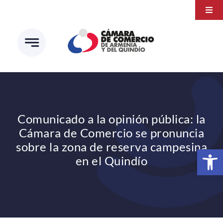
Saltar
Togg
al
Navi
Transparencia
contenido
Atención a la ciudadanía
Estudios e Investigaciones
Círculo de afiliados
Comunicado a la opinión pública: la
Cámara de Comercio se pronuncia
sobre la zona de reserva campesina
Abrir 
en el Quindío