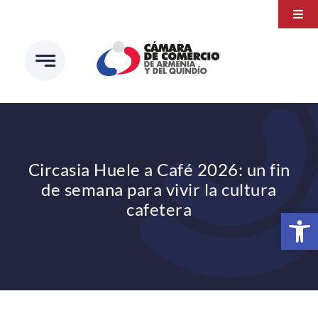
Saltar
Togg
al
Navi
Transparencia
contenido
Atención a la ciudadanía
Estudios e Investigaciones
Círculo de afiliados
Circasia Huele a Café 2026: un fin
de semana para vivir la cultura
cafetera
Abrir 