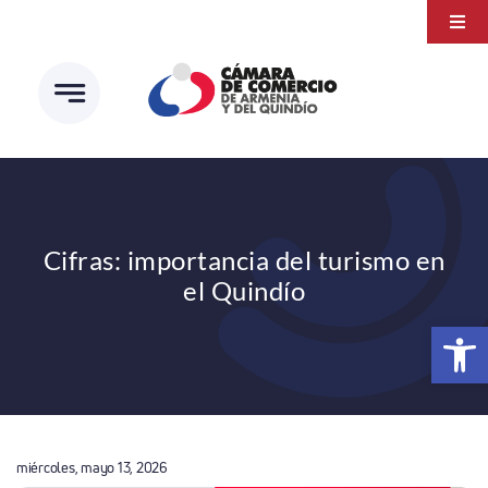
Saltar
Togg
al
Navi
Transparencia
contenido
Atención a la ciudadanía
Estudios e Investigaciones
Círculo de afiliados
Cifras: importancia del turismo en
el Quindío
Abrir 
miércoles, mayo 13, 2026