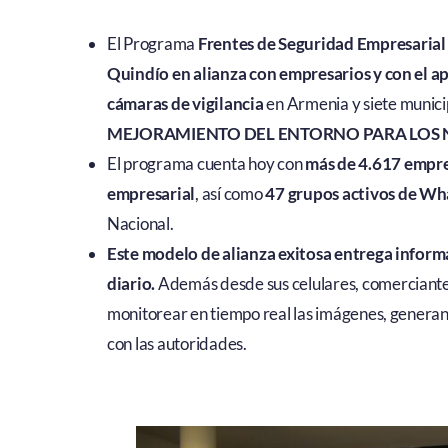
El Programa
Frentes de Seguridad Empresarial
Quindío en alianza con empresarios y con el apo
cámaras de vigilancia
en Armenia y siete munici
MEJORAMIENTO DEL ENTORNO PARA LOS 
El programa cuenta hoy con
más de 4.617 empre
empresarial
, así como
47 grupos activos de W
Nacional.
Este modelo de alianza exitosa entrega informa
diario.
Además desde sus celulares, comerciant
monitorear en tiempo real las imágenes, generan
con las autoridades.