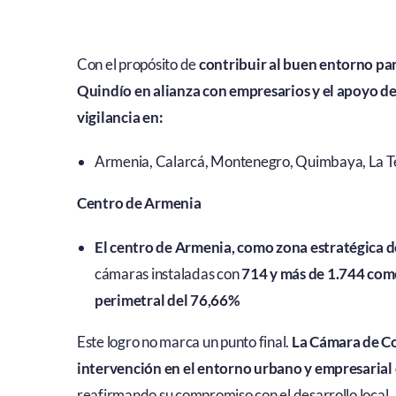
Con el propósito de
contribuir al buen entorno par
Quindío en alianza con empresarios y el apoyo de 
vigilancia en:
Armenia, Calarcá, Montenegro, Quimbaya, La Teba
Centro de Armenia
El centro de Armenia, como zona estratégica d
cámaras instaladas con
714 y más de 1.744 come
perimetral del 76,66%
Este logro no marca un punto final.
La Cámara de Co
intervención en el entorno urbano y empresarial
reafirmando su compromiso con el desarrollo local.