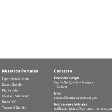
Nuestros Portales
Contacto
Dirección Principal
Experiencia Quindío
Cra. 14 No. 23 – 15 – Armenia
Sabe a Quindío
– Quindío
Planta Vida
Email
Paisaje Cordillerano
camara@camaraarmenia.org.co
Rutas PCC
Notificaciones Judiciales
Tomate el Quindío
notificacionjudicial@camaraarmenia.org.co