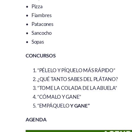
Pizza
Fiambres
Patacones
Sancocho
Sopas
CONCURSOS
“PÉLELO Y PÍQUELO MÁS RÁPIDO”
¿QUÉ TANTO SABES DEL PLÁTANO?
“TOME LA COLADA DE LA ABUELA”
“CÓMALO Y GANE”
“EMPÁQUELO
Y GANE”
AGENDA