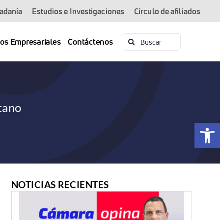
dadanía
Estudios e Investigaciones
Círculo de afiliados
Buscar:
ios Empresariales
Contáctenos
tano
Abrir 
NOTICIAS RECIENTES