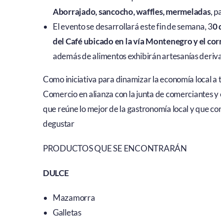
Aborrajado
, sancocho, waffles, mermeladas
, 
El evento se desarrollará este fin de semana, 3
0 
del Café ubicado en la vía Montenegro y el c
además de alimentos exhibirán artesanías derivad
Como iniciativa para dinamizar la economía local a 
Comercio en alianza con la junta de comerciantes y e
que reúne lo mejor de la gastronomía local y que 
degustar
PRODUCTOS QUE SE ENCONTRARÁN
DULCE
Mazamorra
Galletas