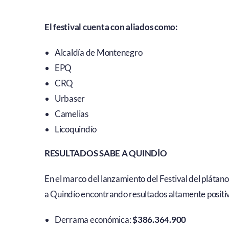
El festival cuenta con aliados como:
Alcaldía de Montenegro
EPQ
CRQ
Urbaser
Camelias
Licoquindío
RESULTADOS SABE A QUINDÍO
En el marco del lanzamiento del Festival del plátano
a Quindío encontrando resultados altamente positi
Derrama económica:
$386.364.900