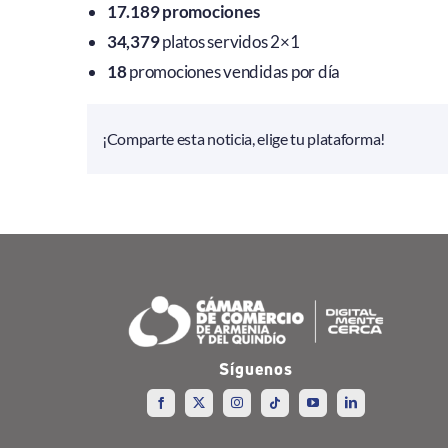
17.189 promociones
34,379
platos servidos 2×1
18
promociones vendidas por día
¡Comparte esta noticia, elige tu plataforma!
Síguenos