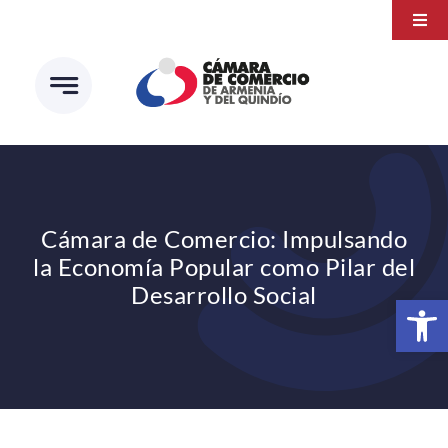
Saltar
Togg
al
Navi
Transparencia
contenido
Atención a la ciudadanía
Estudios e Investigaciones
Círculo de afiliados
Cámara de Comercio: Impulsando
la Economía Popular como Pilar del
Desarrollo Social
Abrir 