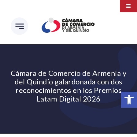
Saltar
Togg
al
Navi
Transparencia
contenido
Atención a la ciudadanía
Estudios e Investigaciones
Círculo de afiliados
Cámara de Comercio de Armenia y
del Quindío galardonada con dos
reconocimientos en los Premios
Abrir 
Latam Digital 2026