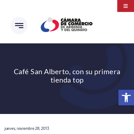
Saltar
Togg
al
Navi
Transparencia
contenido
Atención a la ciudadanía
Estudios e Investigaciones
Círculo de afiliados
Café San Alberto, con su primera
tienda top
Abrir 
jueves, noviembre 28, 2013