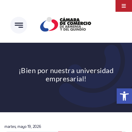
Saltar
Togg
al
Navi
Transparencia
contenido
Atención a la ciudadanía
Estudios e Investigaciones
Círculo de afiliados
¡Bien por nuestra universidad
empresarial!
Abrir 
martes, mayo 19, 2026