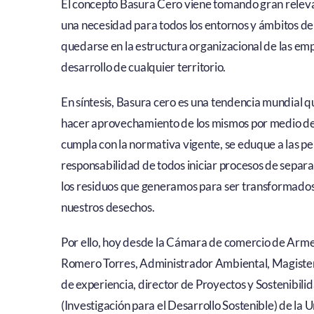
El concepto Basura Cero viene tomando gran relevan
una necesidad para todos los entornos y ámbitos de 
quedarse en la estructura organizacional de las emp
desarrollo de cualquier territorio.
En síntesis, Basura cero es una tendencia mundial qu
hacer aprovechamiento de los mismos por medio de s
cumpla con la normativa vigente, se eduque a las pe
responsabilidad de todos iniciar procesos de separac
los residuos que generamos para ser transformados o
nuestros desechos.
Por ello, hoy desde la Cámara de comercio de Arme
Romero Torres, Administrador Ambiental, Magister
de experiencia, director de Proyectos y Sostenibil
(Investigación para el Desarrollo Sostenible) de la U