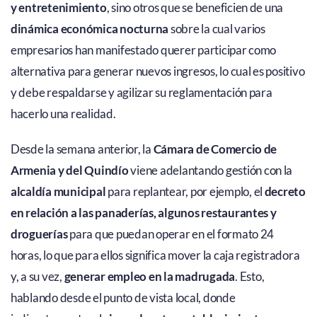
y entretenimiento
, sino otros que se beneficien de una
dinámica económica nocturna
sobre la cual varios
empresarios han manifestado querer participar como
alternativa para generar nuevos ingresos, lo cual es positivo
y debe respaldarse y agilizar su reglamentación para
hacerlo una realidad.
Desde la semana anterior, la
Cámara de Comercio de
Armenia y del Quindío
viene adelantando gestión con la
alcaldía municipal
para replantear, por ejemplo, el
decreto
en relación a las panaderías, algunos restaurantes y
droguerías
para que puedan operar en el formato 24
horas, lo que para ellos significa mover la caja registradora
y, a su vez,
generar empleo en la madrugada
. Esto,
hablando desde el punto de vista local, donde