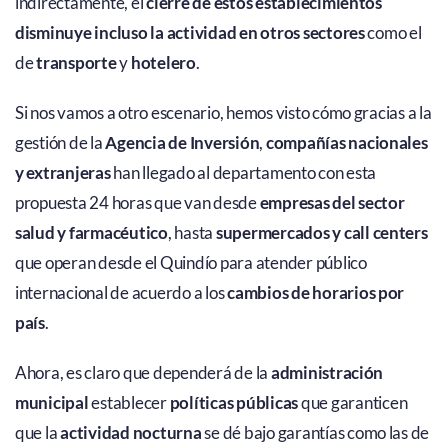
indirectamente, el
cierre de estos establecimientos
disminuye incluso la actividad en otros sectores
como el
de
transporte
y
hotelero
.
Si nos vamos a otro escenario, hemos visto cómo gracias a la
gestión de la
Agencia de Inversión
,
compañías nacionales
y extranjeras
han llegado al departamento con esta
propuesta 24 horas que van desde
empresas del sector
salud y farmacéutico
, hasta
supermercados y call centers
que operan desde el Quindío para atender público
internacional de acuerdo a los
cambios de horarios por
país
.
Ahora, es claro que dependerá de la
administración
municipal
establecer
políticas públicas
que garanticen
que la
actividad nocturna
se dé bajo garantías como las de