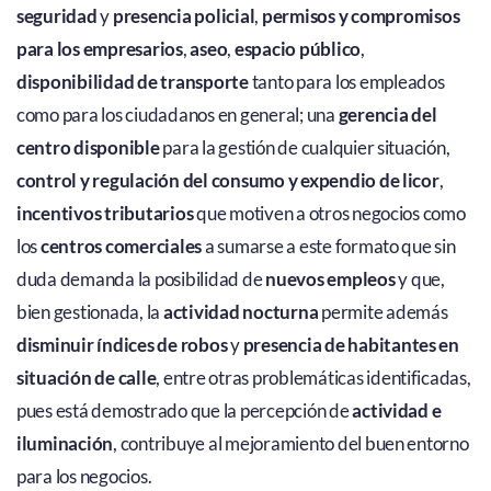
seguridad
y
presencia policial
,
permisos y compromisos
para los empresarios
,
aseo
,
espacio público
,
disponibilidad de transporte
tanto para los empleados
como para los ciudadanos en general; una
gerencia del
centro disponible
para la gestión de cualquier situación,
control y regulación del consumo y expendio de licor
,
incentivos tributarios
que motiven a otros negocios como
los
centros comerciales
a sumarse a este formato que sin
duda demanda la posibilidad de
nuevos empleos
y que,
bien gestionada, la
actividad nocturna
permite además
disminuir índices de robos
y
presencia de habitantes en
situación de calle
, entre otras problemáticas identificadas,
pues está demostrado que la percepción de
actividad e
iluminación
, contribuye al mejoramiento del buen entorno
para los negocios.