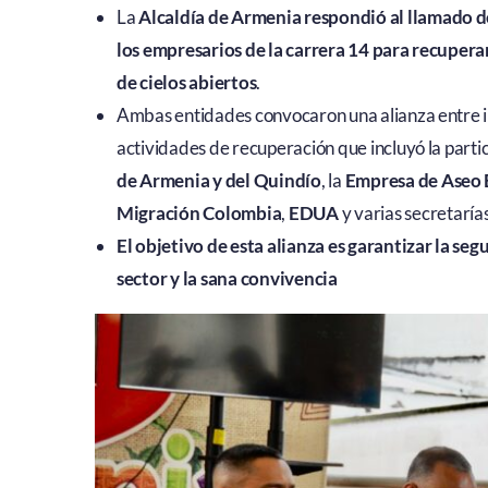
La
Alcaldía de Armenia respondió al llamado d
los empresarios de la carrera 14 para recupera
de cielos abiertos
.
Ambas entidades convocaron una alianza entre ins
actividades de recuperación que incluyó la parti
de Armenia y del Quindío
, la
Empresa de Aseo
Migración Colombia
,
EDUA
y varias secretaría
El objetivo de esta alianza es garantizar la segu
sector y la sana convivencia