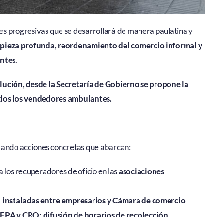
es progresivas que se desarrollará de manera paulatina y
impieza profunda, reordenamiento del comercio informal y
ntes.
lución, desde la Secretaría de Gobierno se propone la
odos los vendedores ambulantes.
llando acciones concretas que abarcan:
 los recuperadores de oficio en las
asociaciones
a instaladas entre empresarios y Cámara de comercio
EPA y CRQ: difusión de horarios de recolección,