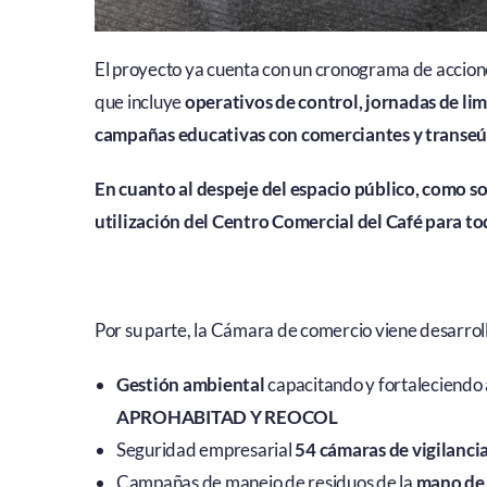
El proyecto ya cuenta con un cronograma de accion
que incluye
operativos de control, jornadas de l
campañas educativas con comerciantes y transeú
En cuanto al despeje del espacio público, como so
utilización del Centro Comercial del Café para t
Por su parte, la Cámara de comercio viene desarro
Gestión ambiental
capacitando y fortaleciendo a
APROHABITAD Y REOCOL
Seguridad empresarial
54 cámaras de vigilanci
Campañas de manejo de residuos de la
mano de 