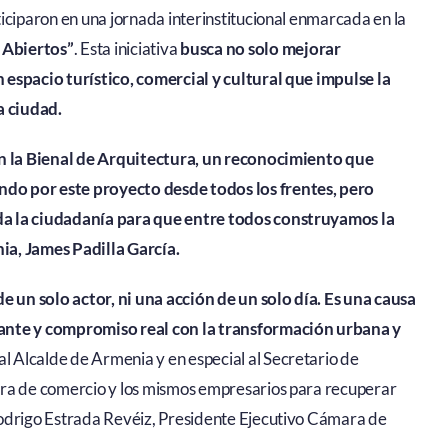
iciparon en una jornada interinstitucional enmarcada en la
s Abiertos”
. Esta iniciativa
busca no solo mejorar
 espacio turístico, comercial y cultural que impulse la
a ciudad.
en la Bienal de Arquitectura, un reconocimiento que
do por este proyecto desde todos los frentes, pero
da la ciudadanía para que entre todos construyamos la
ia, James Padilla García.
de un solo actor, ni una acción de un solo día. Es una causa
tante y compromiso real con la transformación urbana y
l Alcalde de Armenia y en especial al Secretario de
ara de comercio y los mismos empresarios para recuperar
Rodrigo Estrada Revéiz, Presidente Ejecutivo Cámara de