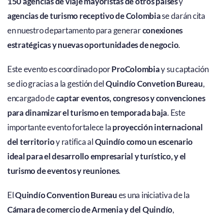
150 agencias de viaje mayoristas de otros países
y
agencias de turismo receptivo de Colombia
se darán cita
en nuestro departamento para generar
conexiones
estratégicas y nuevas oportunidades de negocio
.
Este evento es coordinado por
ProColombia
y su captación
se dio gracias a la gestión del
Quindío Convetion Bureau
,
encargado de
captar eventos, congresos y convenciones
para dinamizar el turismo en temporada baja
. Este
importante evento fortalece la
proyección internacional
del territorio
y ratifica al
Quindío como un escenario
ideal para el desarrollo empresarial y turístico, y el
turismo de eventos y reuniones
.
El
Quindío Convention Bureau
es una iniciativa de la
Cámara de comercio de Armenia y del Quindío
,