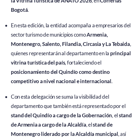
la Vitrina Turística de ANATO 2026
, en
Corferias
Bogotá
.
En esta edición, la entidad acompaña a empresarios del
sector turismo de municipios como
Armenia,
Montenegro, Salento, Filandia, Circasia y La Tebaida
,
quienes representarán al departamento en la
principal
vitrina turística del país
, fortaleciendo el
posicionamiento del Quindío como destino
competitivo a nivel nacional e internacional
.
Con esta delegación se suma la visibilidad del
departamento que también está representado por el
stand del Quindío a cargo de la Gobernación
, el
stand
de Armenia a cargo de la Alcaldía
, el
stand de
Montenegro liderado por la Alcaldía municipal
, así