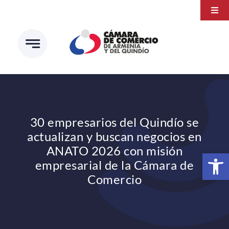
Saltar
Togg
al
Navi
Transparencia
contenido
Atención a la ciudadanía
Estudios e Investigaciones
Círculo de afiliados
30 empresarios del Quindío se
actualizan y buscan negocios en
ANATO 2026 con misión
Abrir 
empresarial de la Cámara de
Comercio