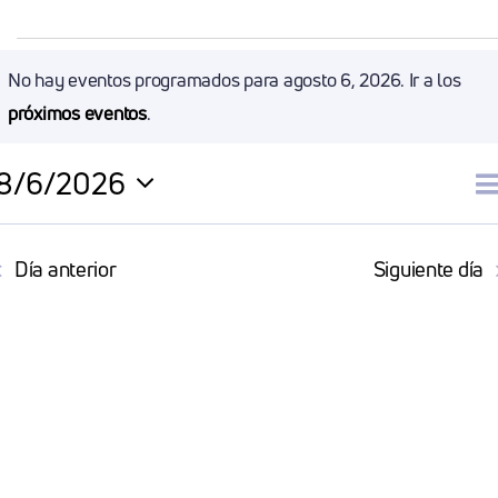
Eventos
No hay eventos programados para agosto 6, 2026. Ir a los
Aviso
próximos eventos
.
En
8/6/2026
Agosto
N
D
Selecciona
la
d
Día anterior
Siguiente día
6,
fecha.
v
2026