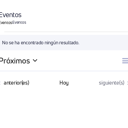
Eventos
Eventos
Eventos
Eventos
No se ha encontrado ningún resultado.
Aviso
Próximos
N
Li
Selecciona
la
d
Eventos
Eventos
anterior(es)
Hoy
siguiente(s)
fecha.
v