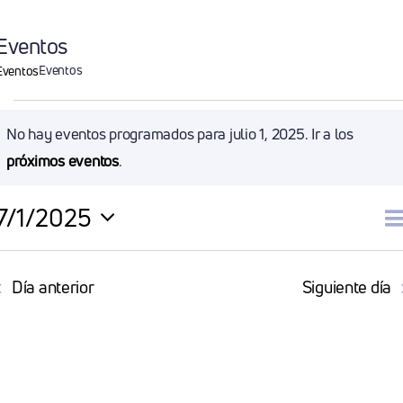
Eventos
Eventos
Eventos
Eventos
No hay eventos programados para julio 1, 2025. Ir a los
Aviso
próximos eventos
.
en
7/1/2025
julio
N
D
Selecciona
la
1,
d
Día anterior
Siguiente día
fecha.
2025
v