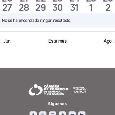
eventos
eventos
eventos
eventos
eventos
evento
ev
0
0
0
0
0
0
0
27
28
29
30
31
1
2
eventos
eventos
eventos
eventos
eventos
evento
ev
eventos
eventos
eventos
eventos
eventos
event
ev
No se ha encontrado ningún resultado.
Aviso
Jun
Este mes
Ago
Síguenos