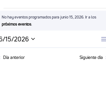
Eventos
No hay eventos programados para junio 15, 2026. Ir a los
Aviso
próximos eventos
.
En
6/15/2026
Junio
N
D
Selecciona
la
d
Día anterior
Siguiente día
15,
fecha.
v
2026