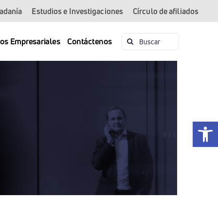
dadanía
Estudios e Investigaciones
Círculo de afiliados
Buscar:
ios Empresariales
Contáctenos
Abrir 