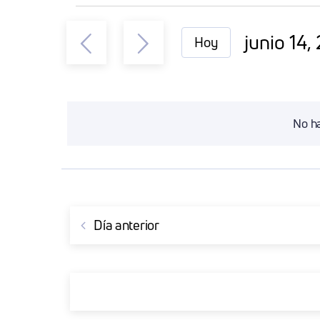
Eventos
junio 14,
Hoy
En
Seleccio
la
fecha.
Junio
No ha
14,
2026
Día anterior